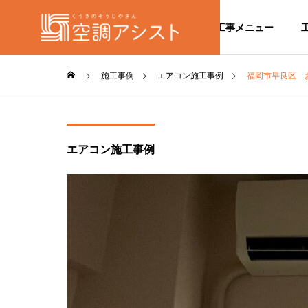
工事メニュー
施工事例
エアコン施工事例
福岡市早良区 
エアコン施工事例