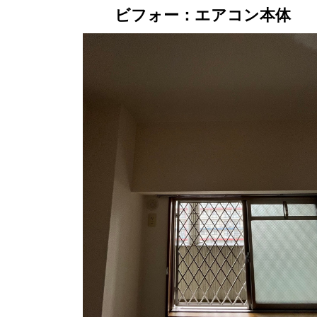
ビフォー：エアコン本体