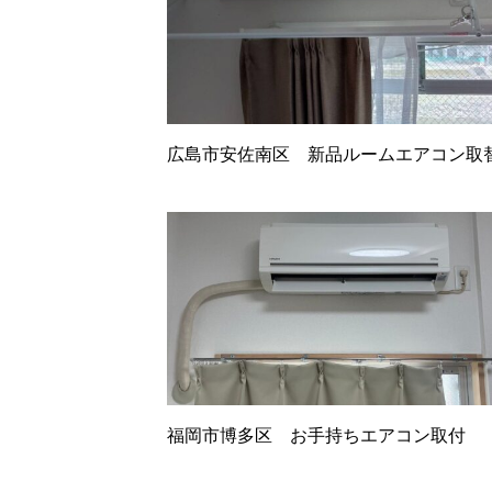
広島市安佐南区 新品ルームエアコン取
福岡市博多区 お手持ちエアコン取付