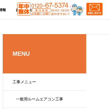
情報
お問合わせ
MENU
工事メニュー
一般用ルームエアコン工事