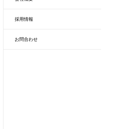
採用情報
お問合わせ