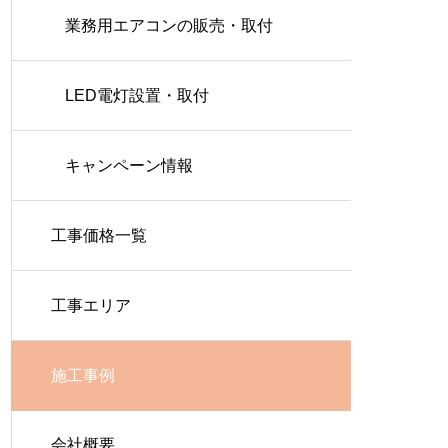
業務用エアコンの販売・取付
LED電灯設置・取付
キャンペーン情報
工事価格一覧
工事エリア
施工事例
会社概要