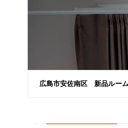
広島市安佐南区 新品ルー