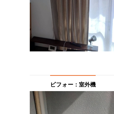
ビフォー：室外機