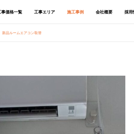
工事価格一覧
工事エリア
施工事例
会社概要
採用
 新品ルームエアコン取替