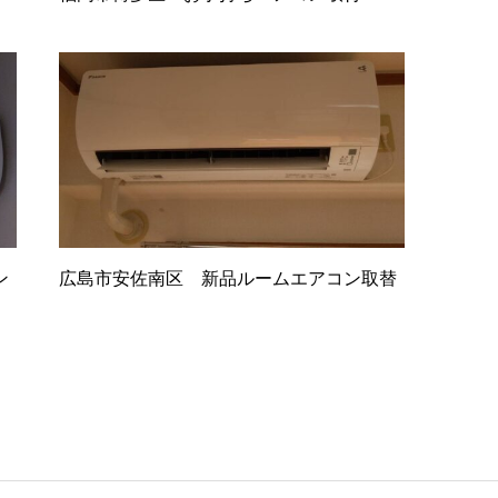
ン
広島市安佐南区 新品ルームエアコン取替