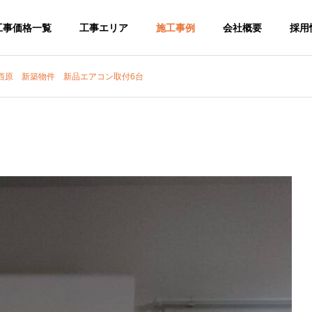
工事価格一覧
工事エリア
施工事例
会社概要
採用
西原 新築物件 新品エアコン取付6台