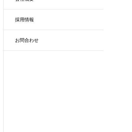
採用情報
お問合わせ