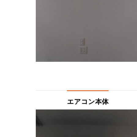
エアコン本体