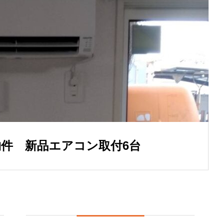
件 新品エアコン取付6台