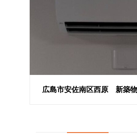
広島市安佐南区西原 新築物