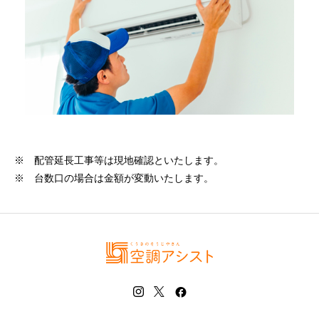
※ 配管延長工事等は現地確認といたします。
※
※ 台数口の場合は金額が変動いたします。
※