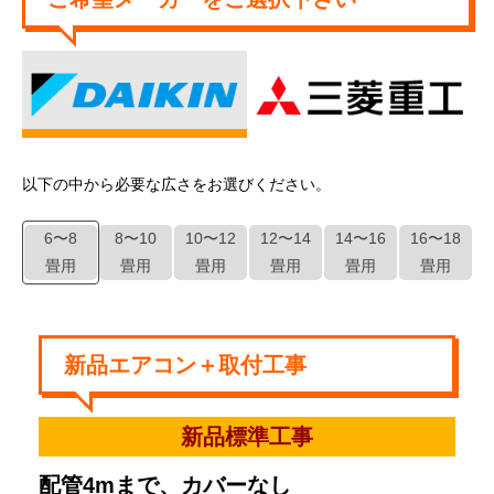
以下の中から必要な広さをお選びください。
以
6〜8
8〜10
10〜12
12〜14
14〜16
16〜18
畳用
畳用
畳用
畳用
畳用
畳用
新品エアコン＋取付工事
新品標準工事
配管4mまで、カバーなし