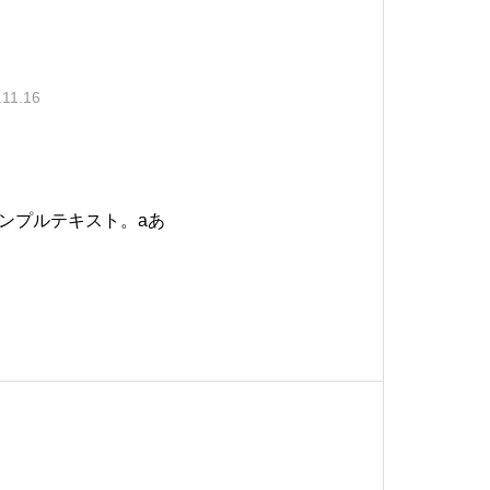
.11.16
ンプルテキスト。aあ