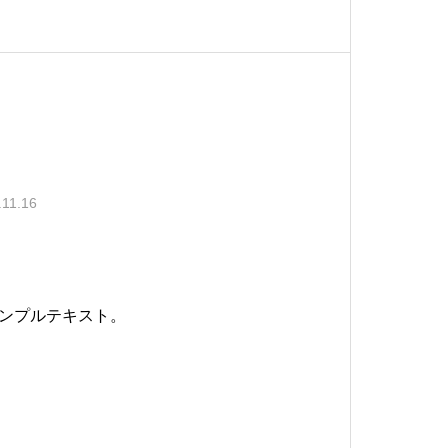
.11.16
ンプルテキスト。