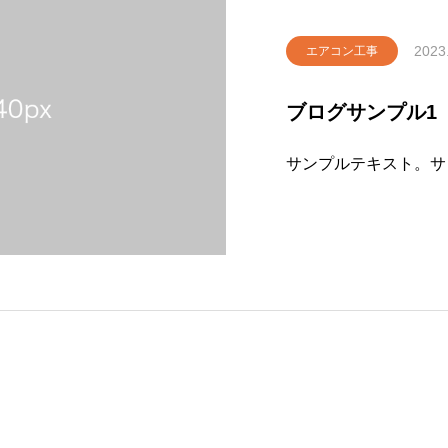
2023
エアコン工事
ブログサンプル1
サンプルテキスト。サ