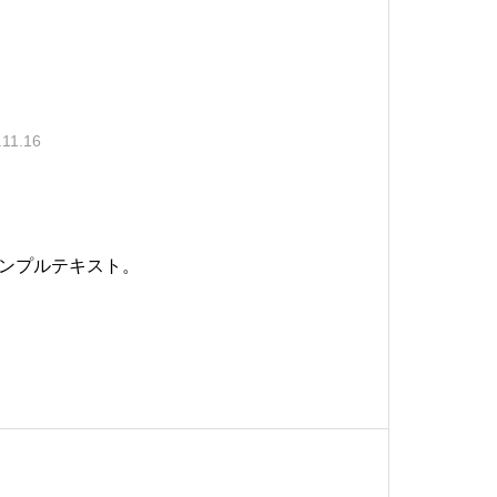
.11.16
ンプルテキスト。