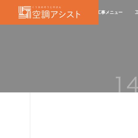
工事メニュー