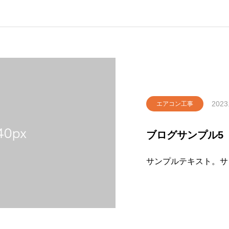
2023
エアコン工事
ブログサンプル5
サンプルテキスト。サ