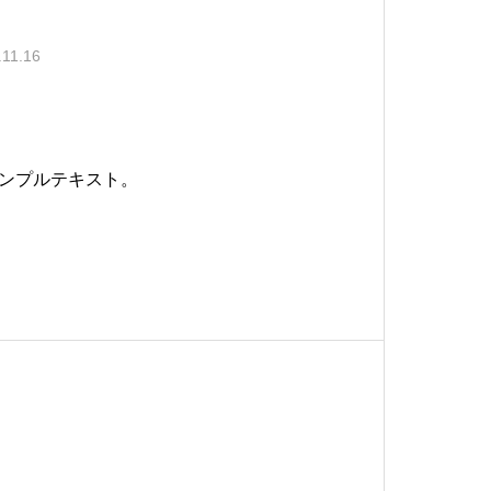
.11.16
ンプルテキスト。