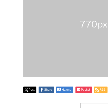
Post
Share
Hatena
Pocket
RSS