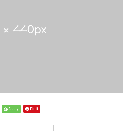
feedly
Pin it